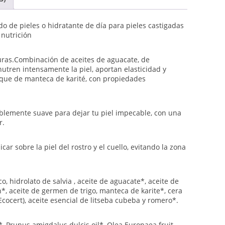
o de pieles o hidratante de día para pieles castigadas
 nutrición
uras.Combinación de aceites de aguacate, de
utren intensamente la piel, aportan elasticidad y
oque de manteca de karité, con propiedades
blemente suave para dejar tu piel impecable, con una
r.
icar sobre la piel del rostro y el cuello, evitando la zona
o, hidrolato de salvia , aceite de aguacate*, aceite de
n*, aceite de germen de trigo, manteca de karite*, cera
Ecocert), aceite esencial de litseba cubeba y romero*.
, Prunus amigdalus dulcis oil*, Olea Europaea fruit