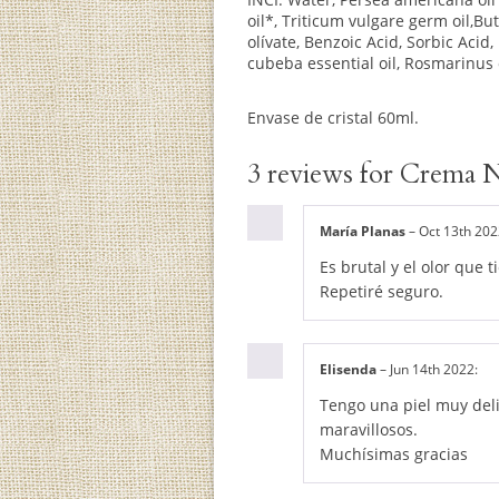
oil*, Triticum vulgare germ oil,B
olívate, Benzoic Acid, Sorbic Acid
cubeba essential oil, Rosmarinus of
Envase de cristal 60ml.
3 reviews for Crema N
María Planas
–
Oct 13th 202
Es brutal y el olor que
Repetiré seguro.
Elisenda
–
Jun 14th 2022
:
Tengo una piel muy deli
maravillosos.
Muchísimas gracias