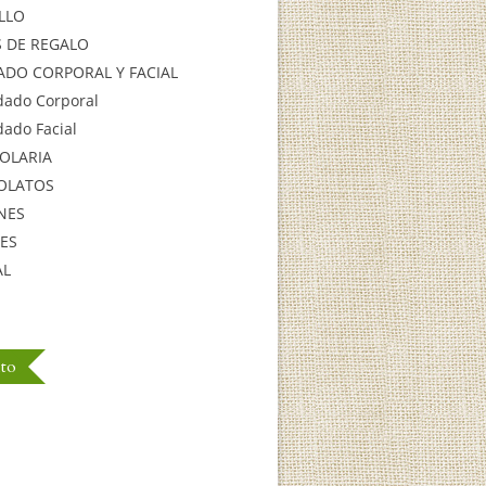
LLO
S DE REGALO
ADO CORPORAL Y FACIAL
dado Corporal
dado Facial
OLARIA
OLATOS
NES
ES
AL
ito