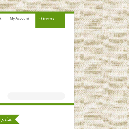
0 items
t
My Account
gorías