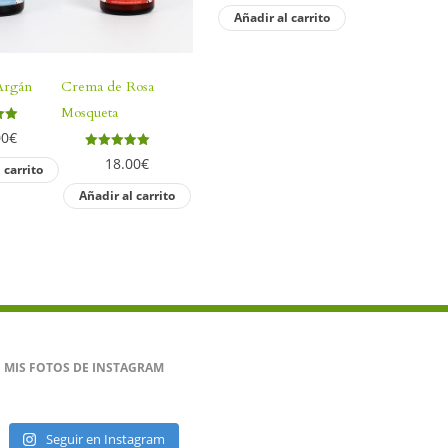
Añadir al carrito
Argán
Crema de Rosa
Mosqueta
 con
00
€
Valorado con
18.00
€
 carrito
5.00
de 5
Añadir al carrito
MIS FOTOS DE INSTAGRAM
Seguir en Instagram