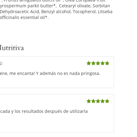
utyrospermum parkii butter*, Cetearyl olivate, Sorbitan
, Dehydroacetic Acid, Benzyl alcohol, Tocopherol, Litseba
ficinalis essential oil*.
utritiva
2
:
5
out of 5
 tiene, me encanta! Y además no es nada pringosa.
5
out of 5
cada y los resultados después de utilizarla