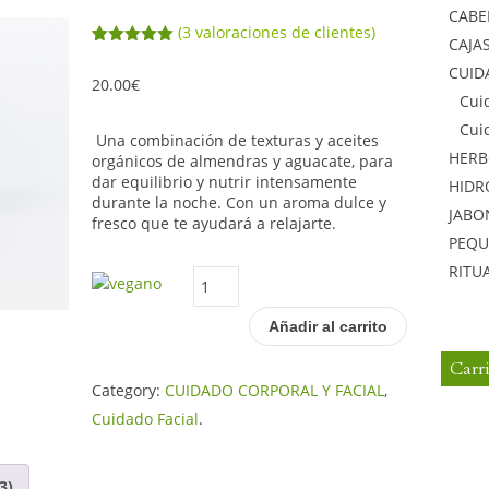
CABE
(
3
valoraciones de clientes)
CAJA
Valorado
3
CUID
con
5.00
de
20.00
€
5 en base
Cui
a
valoraciones
Cui
de clientes
Una combinación de texturas y aceites
HERB
orgánicos de almendras y aguacate, para
dar equilibrio y nutrir intensamente
HIDR
durante la noche. Con un aroma dulce y
JABO
fresco que te ayudará a relajarte.
PEQU
RITU
Crema
Nutritiva
Añadir al carrito
cantidad
Carr
Category:
CUIDADO CORPORAL Y FACIAL
,
Cuidado Facial
.
3)