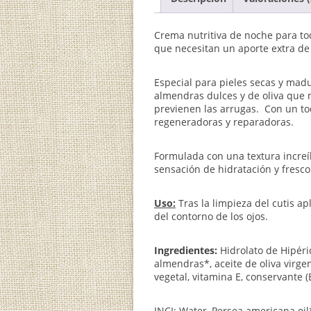
Crema nutritiva de noche para tod
que necesitan un aporte extra de
Especial para pieles secas y mad
almendras dulces y de oliva que n
previenen las arrugas. Con un t
regeneradoras y reparadoras.
Formulada con una textura increí
sensación de hidratación y fresco
Uso:
Tras la limpieza del cutis apl
del contorno de los ojos.
Ingredientes:
Hidrolato de Hipéric
almendras*, aceite de oliva virge
vegetal, vitamina E, conservante (
INCI: Water,
Persea americana oil*